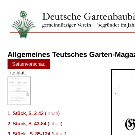
Allgemeines Teutsches Garten-Magaz
Seitenvorschau
Titelblatt
1. Stück, S. 3-42
(
Inhalt
)
2. Stück, S. 43-84
(
Inhalt
)
3. Stück , S. 85-124
(
Inhalt
)